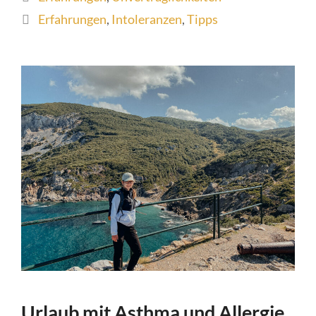
Schlagwörter
Erfahrungen
,
Intoleranzen
,
Tipps
Urlaub mit Asthma und Allergie