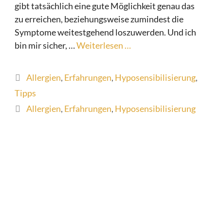
gibt tatsächlich eine gute Möglichkeit genau das
zu erreichen, beziehungsweise zumindest die
Symptome weitestgehend loszuwerden. Und ich
bin mir sicher, …
Weiterlesen …
Kategorien
Allergien
,
Erfahrungen
,
Hyposensibilisierung
,
Tipps
Schlagwörter
Allergien
,
Erfahrungen
,
Hyposensibilisierung