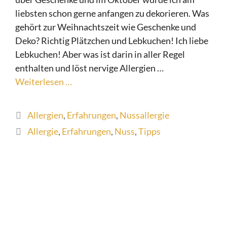
liebsten schon gerne anfangen zu dekorieren. Was
gehört zur Weihnachtszeit wie Geschenke und
Deko? Richtig Plätzchen und Lebkuchen! Ich liebe
Lebkuchen! Aber was ist darin in aller Regel
enthalten und löst nervige Allergien …
Weiterlesen …
Kategorien
Allergien
,
Erfahrungen
,
Nussallergie
Schlagwörter
Allergie
,
Erfahrungen
,
Nuss
,
Tipps