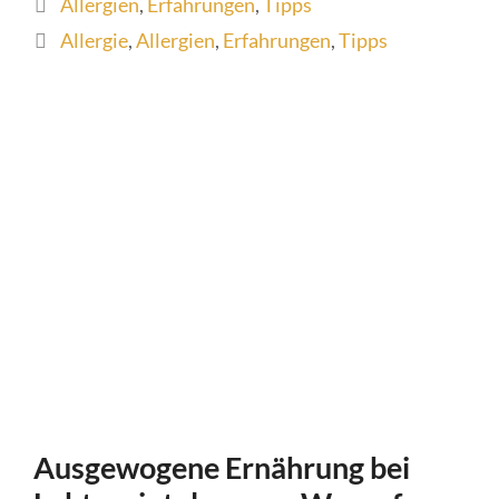
Allergien
,
Erfahrungen
,
Tipps
Schlagwörter
Allergie
,
Allergien
,
Erfahrungen
,
Tipps
Ausgewogene Ernährung bei