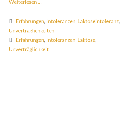
Weiterlesen …
Kategorien
Erfahrungen
,
Intoleranzen
,
Laktoseintoleranz
,
Unverträglichkeiten
Schlagwörter
Erfahrungen
,
Intoleranzen
,
Laktose
,
Unverträglichkeit